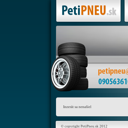
Inzerát sa nenašiel
© copyright PetiPneu.sk 2012