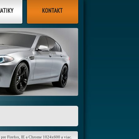
ATIKY
KONTAKT
 pre Firefox, IE a Chrome 1024x600 a viac.